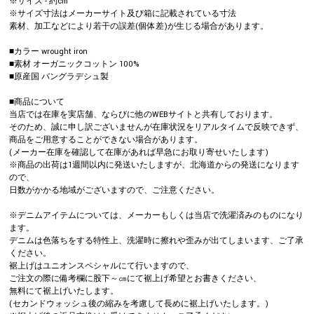
※サイズ - 約cm
※サイズ寸法はメーカーサイト及び箱に記載されている寸法
素材、加工などにより若干の誤差(個体差)が生じる場合があります。
■カラー wrought iron
■素材 オーガニックコットン 100%
■原産国 バングラデシュ製
■商品について
当店では在庫を実店舗、ならびに他のWEBサイトと共有しております。
そのため、誠に申し訳ございませんが在庫状況をリアルタイムで反映できず、
商品をご用意することができない場合があります。
(メーカー在庫を確認して在庫があれば早急にお取り寄せいたします)
※商品の出荷は1週間以内に発送いたしますが、北海道からの発送になります
ので、
日数がかかる地域がございますので、ご注意ください。
※デニムアイテムについては、メーカーもしくは当店で洗濯済みのものになり
ます。
デニムは色落ちをする特性上、洗濯時に擦れや歪みが出てしまいます、ご了承
ください。
裾上げはユニオンスペシャルにて行いますので、
ご注文の際に備考欄に股下～㎝にて裾上げ希望とお書きください、
無料にて裾上げいたします。
(セカンドウォッシュ後の縮みを考慮して長めに裾上げいたします。)