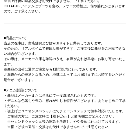
※裾上げ後の返品交換はお受けできません、ご了承ください。
※LEATHERアイテムはブーツも含め、レザーの特性上、傷や擦れがございます
ので、ご了承ください。
■商品について
当店の在庫は、実店舗および他WEBサイトと共有しております。
そのため、リアルタイムで在庫反映ができず、ご注文後に商品をご用意できな
い場合がございます。
その際は、メーカー在庫を確認のうえ、在庫があれば早急にお取り寄せいたし
ます。
※商品の出荷は通常ご注文から1週間以内に行っております。
北海道からの発送となるため、地域によってはお届けまでにお時間をいただく
場合がございます。
■デニム製品について
・商品はメーカーまたは当店にて一度洗濯されたものです。
・デニムは色落ちや歪み、擦れが生じる特性がございます。あらかじめご了承
ください。
・裾上げはユニオンスペシャルにてチェーンステッチで無料対応いたします。
ご希望の方は、ご注文時に【股下◯cm】と備考欄にご記入ください。
※セカンドウォッシュ後の縮みを考慮し、やや長めに仕上げております。
※裾上げ後の返品・交換はお受けできませんのでご注意ください。