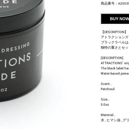
商品番号：
A2003
BUY NO
【DESCRIPTION】
アトラクションズ
ブラックラベルは
独特の重さとセッ
[DESCRIPTION]
ATTRACTIONS’ ori
The black label ha
Water-based pomad
Scent…
Patchouli
Size…
5.0oz
Material…
水 , ヒマシ油 , グリ