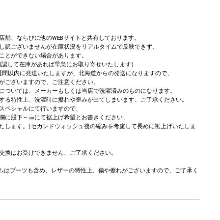
店舗、ならびに他のWEBサイトと共有しております。
し訳ございませんが在庫状況をリアルタイムで反映できず、
ことができない場合があります。
確認して在庫があれば早急にお取り寄せいたします)
週間以内に発送いたしますが、北海道からの発送になりますので、
がございますので、ご注意ください。
については、メーカーもしくは当店で洗濯済みのものになります。
する特性上、洗濯時に擦れや歪みが出てしまいます、ご了承ください。
スペシャルにて行いますので、
欄に股下～㎝にて裾上げ希望とお書きください、
たします。(セカンドウォッシュ後の縮みを考慮して長めに裾上げいたしま
交換はお受けできません、ご了承ください。
アイテムはブーツも含め、レザーの特性上、傷や擦れがございますので、ご了承く