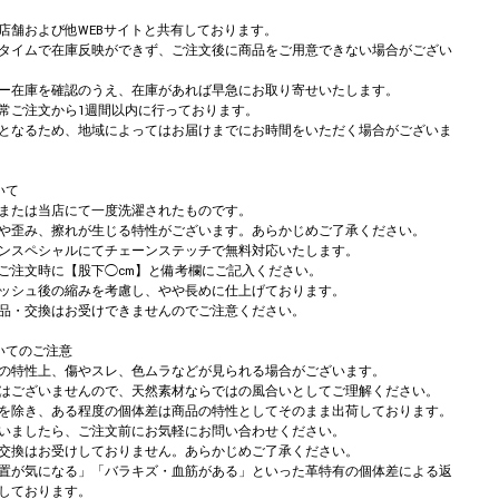
店舗および他WEBサイトと共有しております。
タイムで在庫反映ができず、ご注文後に商品をご用意できない場合がござい
ー在庫を確認のうえ、在庫があれば早急にお取り寄せいたします。
常ご注文から1週間以内に行っております。
となるため、地域によってはお届けまでにお時間をいただく場合がございま
いて
または当店にて一度洗濯されたものです。
や歪み、擦れが生じる特性がございます。あらかじめご了承ください。
ンスペシャルにてチェーンステッチで無料対応いたします。
注文時に【股下◯cm】と備考欄にご記入ください。
ッシュ後の縮みを考慮し、やや長めに仕上げております。
品・交換はお受けできませんのでご注意ください。
いてのご注意
の特性上、傷やスレ、色ムラなどが見られる場合がございます。
はございませんので、天然素材ならではの風合いとしてご理解ください。
を除き、ある程度の個体差は商品の特性としてそのまま出荷しております。
いましたら、ご注文前にお気軽にお問い合わせください。
交換はお受けしておりません。あらかじめご了承ください。
置が気になる」「バラキズ・血筋がある」といった革特有の個体差による返
しております。