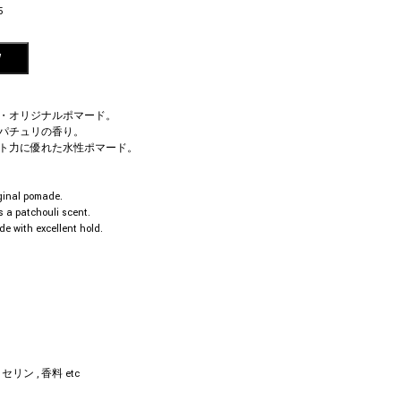
5
W
・オリジナルポマード。
パチュリの香り。
ト力に優れた水性ポマード。
ginal pomade.
s a patchouli scent.
e with excellent hold.
セリン , 香料 etc