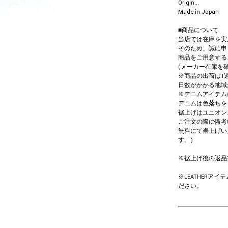
Origin...
Made in Japan
■商品について
当店では在庫を実
そのため、誠に申
商品をご用意する
(メーカー在庫を
※商品の出荷は1
日数がかかる地域
※デニムアイテム
デニムは色落ちを
裾上げはユニオン
ご注文の際に備考
無料にて裾上げい
す。)
※裾上げ後の返品
※LEATHER
ださい。