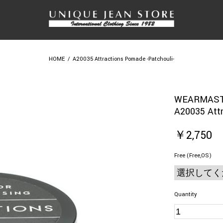
HOME
/
A20035 Attractions Pomade -Patchouli-
WEARMA
A20035 Att
￥2,750
Free (Free,OS)
Quantity