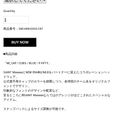
Quantity
商品番号：
SM-HR8-0000-C47
BUY NOW
■商品詳細
「NE_CAP / CUBS / BLUE / 9 FIFTY」
SAINT MxxxxxxとNEW ERA®がMLBをパートナーに迎えたコラボレーションヘッ
ドウェア。
公式選手用キャップのカラーを踏襲しつつ、各球団のチーム名をオリジナルフ
ォントでデザイン。
印象的なフォントのデザインや配置など、
至るところに©SAINT Mxxxxxxならではのアレンジがほどこされたスペシャルな
アイテム。
スナップバックによるサイズ調整が可能です。