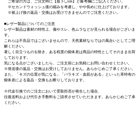
ご希望の方は、ご注文時に【股下◯cm】と備考欄にご記入ください。
※セカンドウォッシュ後の縮みを考慮し、やや長めに仕上げております。
※裾上げ後の返品・交換はお受けできませんのでご注意ください。
■レザー製品についてのご注意
レザー製品は素材の特性上、傷やスレ、色ムラなどが見られる場合がございま
す。
これらは不良品ではございませんので、天然素材ならではの風合いとしてご理
解ください。
著しく目立つものを除き、ある程度の個体差は商品の特性としてそのまま出荷
しております。
気になる点がございましたら、ご注文前にお気軽にお問い合わせください。
※発送後の返品・交換はお受けしておりません。あらかじめご了承ください。
また、「キズの位置が気になる」「バラキズ・血筋がある」といった革特有の
個体差による返品・交換もお断りしております。
※代金引換でのご注文において受取拒否が発生した場合、
往復送料および代引き手数料をご請求させていただきます。あらかじめご了承
ください。