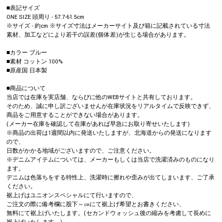
■表記サイズ
ONE SIZE 頭周り - 57.7-61.5cm
※サイズ - 約cm ※サイズ寸法はメーカーサイト及び箱に記載されている寸法
素材、加工などにより若干の誤差(個体差)が生じる場合があります。
■カラー ブルー
■素材 コットン 100%
■原産国 日本製
■商品について
当店では在庫を実店舗、ならびに他のWEBサイトと共有しております。
そのため、誠に申し訳ございませんが在庫状況をリアルタイムで反映できず、
商品をご用意することができない場合があります。
(メーカー在庫を確認して在庫があれば早急にお取り寄せいたします)
※商品の出荷は1週間以内に発送いたしますが、北海道からの発送になります
ので、
日数がかかる地域がございますので、ご注意ください。
※デニムアイテムについては、メーカーもしくは当店で洗濯済みのものになり
ます。
デニムは色落ちをする特性上、洗濯時に擦れや歪みが出てしまいます、ご了承
ください。
裾上げはユニオンスペシャルにて行いますので、
ご注文の際に備考欄に股下～㎝にて裾上げ希望とお書きください、
無料にて裾上げいたします。(セカンドウォッシュ後の縮みを考慮して長めに