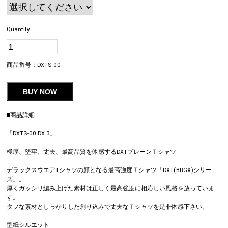
Quantity
商品番号：
DXTS-00
BUY NOW
■商品詳細
「DXTS-00 DX.3」
極厚、堅牢、丈夫、最高品質を体感するDXTプレーンＴシャツ
デラックスウエアTシャツの顔となる最高強度Ｔシャツ「DXT(BRGX)シリー
ズ」。
厚くガッシリ編み上げた素材は正しく最高強度に相応しい風格を放っていま
す。
タフな素材としっかりした創り込みで丈夫なＴシャツを是非体感下さい。
型紙シルエット