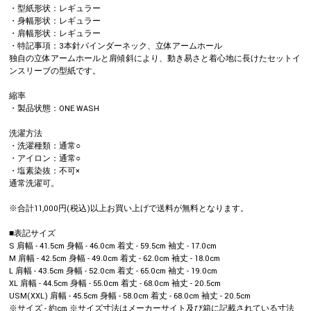
・型紙形状：レギュラー
・身幅形状：レギュラー
・肩幅形状：レギュラー
・特記事項：3本針バインダーネック、立体アームホール
独自の立体アームホールと肩傾斜により、動き易さと着心地に長けたセットイ
ンスリーブの型紙です。
縮率
・製品状態：ONE WASH
洗濯方法
・洗濯種類：通常○
・アイロン：通常○
・塩素染抜：不可×
通常洗濯可。
※合計11,000円(税込)以上お買い上げで送料が無料となります。
■表記サイズ
S 肩幅 - 41.5cm 身幅 - 46.0cm 着丈 - 59.5cm 袖丈 - 17.0cm
M 肩幅 - 42.5cm 身幅 - 49.0cm 着丈 - 62.0cm 袖丈 - 18.0cm
L 肩幅 - 43.5cm 身幅 - 52.0cm 着丈 - 65.0cm 袖丈 - 19.0cm
XL 肩幅 - 44.5cm 身幅 - 55.0cm 着丈 - 68.0cm 袖丈 - 20.5cm
USM(XXL) 肩幅 - 45.5cm 身幅 - 58.0cm 着丈 - 68.0cm 袖丈 - 20.5cm
※サイズ - 約cm ※サイズ寸法はメーカーサイト及び箱に記載されている寸法