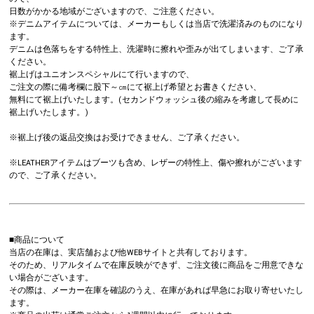
日数がかかる地域がございますので、ご注意ください。
※デニムアイテムについては、メーカーもしくは当店で洗濯済みのものになり
ます。
デニムは色落ちをする特性上、洗濯時に擦れや歪みが出てしまいます、ご了承
ください。
裾上げはユニオンスペシャルにて行いますので、
ご注文の際に備考欄に股下～㎝にて裾上げ希望とお書きください、
無料にて裾上げいたします。(セカンドウォッシュ後の縮みを考慮して長めに
裾上げいたします。)
※裾上げ後の返品交換はお受けできません、ご了承ください。
※LEATHERアイテムはブーツも含め、レザーの特性上、傷や擦れがございます
ので、ご了承ください。
■商品について
当店の在庫は、実店舗および他WEBサイトと共有しております。
そのため、リアルタイムで在庫反映ができず、ご注文後に商品をご用意できな
い場合がございます。
その際は、メーカー在庫を確認のうえ、在庫があれば早急にお取り寄せいたし
ます。