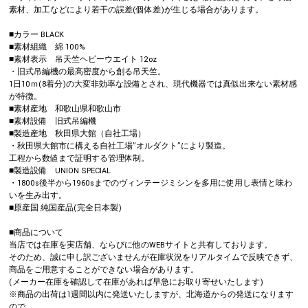
素材、加工などにより若干の誤差(個体差)が生じる場合があります。
■カラー BLACK
■素材組織 綿 100%
■素材表示 吊天竺ヘビーウエイト 12oz
・旧式吊編機の最高密度から創る吊天竺。
1日10ｍ(8着分)の大変非効率な設備とされ、現代機器では真似出来ない素材感
が特徴。
■素材産地 和歌山県和歌山市
■素材設備 旧式吊編機
■製造産地 秋田県大館（自社工場）
・秋田県大館市に構える自社工場”オルダクト”により製造。
工程から数値まで証明する管理体制。
■製造設備 UNION SPECIAL
・1800s後半から1960sまでのヴィンテージミシンを多用に使用し表情と味わ
いを生み出す。
■原産国 純国産品(完全日本製)
■商品について
当店では在庫を実店舗、ならびに他のWEBサイトと共有しております。
そのため、誠に申し訳ございませんが在庫状況をリアルタイムで反映できず、
商品をご用意することができない場合があります。
(メーカー在庫を確認して在庫があれば早急にお取り寄せいたします)
※商品の出荷は1週間以内に発送いたしますが、北海道からの発送になります
ので、