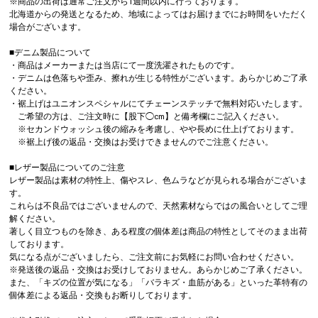
※商品の出荷は通常ご注文から1週間以内に行っております。
北海道からの発送となるため、地域によってはお届けまでにお時間をいただく
場合がございます。
■デニム製品について
・商品はメーカーまたは当店にて一度洗濯されたものです。
・デニムは色落ちや歪み、擦れが生じる特性がございます。あらかじめご了承
ください。
・裾上げはユニオンスペシャルにてチェーンステッチで無料対応いたします。
ご希望の方は、ご注文時に【股下◯cm】と備考欄にご記入ください。
※セカンドウォッシュ後の縮みを考慮し、やや長めに仕上げております。
※裾上げ後の返品・交換はお受けできませんのでご注意ください。
■レザー製品についてのご注意
レザー製品は素材の特性上、傷やスレ、色ムラなどが見られる場合がございま
す。
これらは不良品ではございませんので、天然素材ならではの風合いとしてご理
解ください。
著しく目立つものを除き、ある程度の個体差は商品の特性としてそのまま出荷
しております。
気になる点がございましたら、ご注文前にお気軽にお問い合わせください。
※発送後の返品・交換はお受けしておりません。あらかじめご了承ください。
また、「キズの位置が気になる」「バラキズ・血筋がある」といった革特有の
個体差による返品・交換もお断りしております。