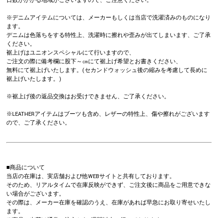
日数がかかる地域がございますので、ご注意ください。
※デニムアイテムについては、メーカーもしくは当店で洗濯済みのものになり
ます。
デニムは色落ちをする特性上、洗濯時に擦れや歪みが出てしまいます、ご了承
ください。
裾上げはユニオンスペシャルにて行いますので、
ご注文の際に備考欄に股下～㎝にて裾上げ希望とお書きください、
無料にて裾上げいたします。(セカンドウォッシュ後の縮みを考慮して長めに
裾上げいたします。)
※裾上げ後の返品交換はお受けできません、ご了承ください。
※LEATHERアイテムはブーツも含め、レザーの特性上、傷や擦れがございます
ので、ご了承ください。
■商品について
当店の在庫は、実店舗および他WEBサイトと共有しております。
そのため、リアルタイムで在庫反映ができず、ご注文後に商品をご用意できな
い場合がございます。
その際は、メーカー在庫を確認のうえ、在庫があれば早急にお取り寄せいたし
ます。