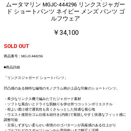
ムータマリン MGJC-444296 リンクスジャガー
ド ショートパンツ ネイビー メンズ パンツ ゴ
ルフウェア
￥34,100
SOLD OUT
商品番号：
MGJC-444296
■商品詳細
「リンクスジャガード ショートパンツ」
凹凸感のある独特な編地のモノグラム柄が上品な印象のショートパンツ。
・希少なリンクス機で編みたてたジャガード素材
・ソフトな風合いとドライな肌触りを併せ持つコットンポリエステル
・程よい透け感で通気性も良くさらっとした快適な着心地
・ウエスト後部分ゴム仕様＆紐付き(内側)で着脱しやすく快適なフィット感に
調整可能
・主張しずぎない柔らかい表情のロゴパターンが高級感のある仕上がり
・ゴルフなどのスポーツシーンから普段使いまで幅広く活躍