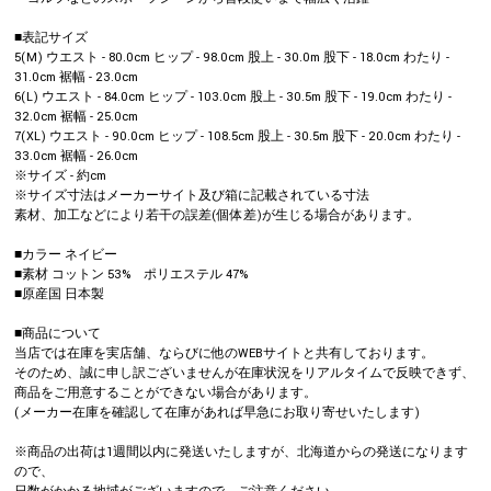
■表記サイズ
5(M) ウエスト - 80.0cm ヒップ - 98.0cm 股上 - 30.0m 股下 - 18.0cm わたり -
31.0cm 裾幅 - 23.0cm
6(L) ウエスト - 84.0cm ヒップ - 103.0cm 股上 - 30.5m 股下 - 19.0cm わたり -
32.0cm 裾幅 - 25.0cm
7(XL) ウエスト - 90.0cm ヒップ - 108.5cm 股上 - 30.5m 股下 - 20.0cm わたり -
33.0cm 裾幅 - 26.0cm
※サイズ - 約cm
※サイズ寸法はメーカーサイト及び箱に記載されている寸法
素材、加工などにより若干の誤差(個体差)が生じる場合があります。
■カラー ネイビー
■素材 コットン 53% ポリエステル 47%
■原産国 日本製
■商品について
当店では在庫を実店舗、ならびに他のWEBサイトと共有しております。
そのため、誠に申し訳ございませんが在庫状況をリアルタイムで反映できず、
商品をご用意することができない場合があります。
(メーカー在庫を確認して在庫があれば早急にお取り寄せいたします)
※商品の出荷は1週間以内に発送いたしますが、北海道からの発送になります
ので、