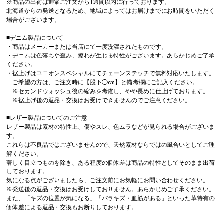
※商品の出荷は通常ご注文から1週間以内に行っております。
北海道からの発送となるため、地域によってはお届けまでにお時間をいただく
場合がございます。
■デニム製品について
・商品はメーカーまたは当店にて一度洗濯されたものです。
・デニムは色落ちや歪み、擦れが生じる特性がございます。あらかじめご了承
ください。
・裾上げはユニオンスペシャルにてチェーンステッチで無料対応いたします。
ご希望の方は、ご注文時に【股下◯cm】と備考欄にご記入ください。
※セカンドウォッシュ後の縮みを考慮し、やや長めに仕上げております。
※裾上げ後の返品・交換はお受けできませんのでご注意ください。
■レザー製品についてのご注意
レザー製品は素材の特性上、傷やスレ、色ムラなどが見られる場合がございま
す。
これらは不良品ではございませんので、天然素材ならではの風合いとしてご理
解ください。
著しく目立つものを除き、ある程度の個体差は商品の特性としてそのまま出荷
しております。
気になる点がございましたら、ご注文前にお気軽にお問い合わせください。
※発送後の返品・交換はお受けしておりません。あらかじめご了承ください。
また、「キズの位置が気になる」「バラキズ・血筋がある」といった革特有の
個体差による返品・交換もお断りしております。