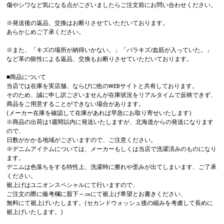
傷やシワなど気になる点がございましたらご注文前にお問い合わせください。
※発送後の返品、交換はお断りさせていただいております。
あらかじめご了承ください。
※また、「キズの場所が納得いかない。」「バラキズ/血筋が入っていた。」
など革の個性による返品、交換もお断りさせていただいております。
■商品について
当店では在庫を実店舗、ならびに他のWEBサイトと共有しております。
そのため、誠に申し訳ございませんが在庫状況をリアルタイムで反映できず、
商品をご用意することができない場合があります。
(メーカー在庫を確認して在庫があれば早急にお取り寄せいたします)
※商品の出荷は1週間以内に発送いたしますが、北海道からの発送になります
ので、
日数がかかる地域がございますので、ご注意ください。
※デニムアイテムについては、メーカーもしくは当店で洗濯済みのものになり
ます。
デニムは色落ちをする特性上、洗濯時に擦れや歪みが出てしまいます、ご了承
ください。
裾上げはユニオンスペシャルにて行いますので、
ご注文の際に備考欄に股下～㎝にて裾上げ希望とお書きください、
無料にて裾上げいたします。(セカンドウォッシュ後の縮みを考慮して長めに
裾上げいたします。)