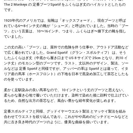
The 2 Monkeys の 定番ブーツSportif をふくらはぎ丈のハイカットとしたもの
です。
1920年代のアメリカでは、短靴は「オックスフォード」、現在ブーツと呼ば
れている6〜8インチ丈の靴が「シューズ」と呼ばれていました。当時の「ブー
ツ」という言葉は、 10〜16インチ、つまり、ふくらはぎ〜膝下丈の靴を指し
ていました。
この丈の高い「ブーツ」は、屋外での危険を伴う仕事や、アウトドア活動など
で広く履かれていました。Grand Sportif （グラン・スポルティフ） は、そう
したふくらはぎ丈（中底から履き口まで US 8 サイズで 25cm となり、約10 イ
ンチ丈）のモカシン型のブーツです。ラスト、丈以外のデザイン、製法、ソー
ルなどは 定番 Sportif と同様ですが、アッパーの革は Sportif とは違って、イタ
リア産の馬革（ホースフロント）の下地を日本で黒染め加工して茶芯としたも
のを使っています。
柔かく足馴染みの良い馬革なので、 10インチという丈のブーツと思えない、
柔らかな履き心地で履いていただけます。染料で染めた後に顔料で仕上げてい
るため、自然な出方の茶芯など、風合い豊かな経年変化が楽しめます。
定番スポルティフと同様、グッドイヤーウエルト製法 とマッケイ製法を組み
合わせてウエストを絞り込んであり、これがやや高めのピッチドヒールなどと
共に古き良き時代のブーツのように、優美な曲線を描いています。