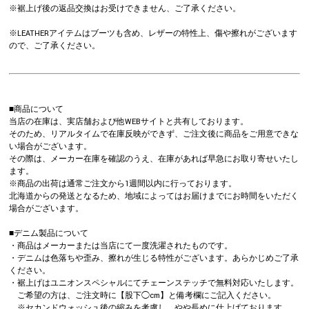
※裾上げ後の返品交換はお受けできません、ご了承ください。
※LEATHERアイテムはブーツも含め、レザーの特性上、傷や擦れがございます
ので、ご了承ください。
■商品について
当店の在庫は、実店舗および他WEBサイトと共有しております。
そのため、リアルタイムで在庫反映ができず、ご注文後に商品をご用意できな
い場合がございます。
その際は、メーカー在庫を確認のうえ、在庫があれば早急にお取り寄せいたし
ます。
※商品の出荷は通常ご注文から1週間以内に行っております。
北海道からの発送となるため、地域によってはお届けまでにお時間をいただく
場合がございます。
■デニム製品について
・商品はメーカーまたは当店にて一度洗濯されたものです。
・デニムは色落ちや歪み、擦れが生じる特性がございます。あらかじめご了承
ください。
・裾上げはユニオンスペシャルにてチェーンステッチで無料対応いたします。
ご希望の方は、ご注文時に【股下◯cm】と備考欄にご記入ください。
※セカンドウォッシュ後の縮みを考慮し、やや長めに仕上げております。