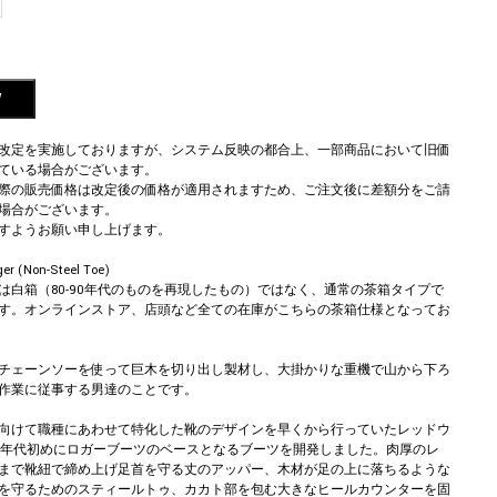
W
格改定を実施しておりますが、システム反映の都合上、一部商品において旧価
ている場合がございます。
際の販売価格は改定後の価格が適用されますため、ご注文後に差額分をご請
場合がございます。
すようお願い申し上げます。
er (Non-Steel Toe)
は白箱（80-90年代のものを再現したもの）ではなく、通常の茶箱タイプで
す。オンラインストア、店頭など全ての在庫がこちらの茶箱仕様となってお
チェーンソーを使って巨木を切り出し製材し、大掛かりな重機で山から下ろ
作業に従事する男達のことです。
向けて職種にあわせて特化した靴のデザインを早くから行っていたレッドウ
40年代初めにロガーブーツのベースとなるブーツを開発しました。肉厚のレ
まで靴紐で締め上げ足首を守る丈のアッパー、木材が足の上に落ちるような
を守るためのスティールトゥ、カカト部を包む大きなヒールカウンターを固