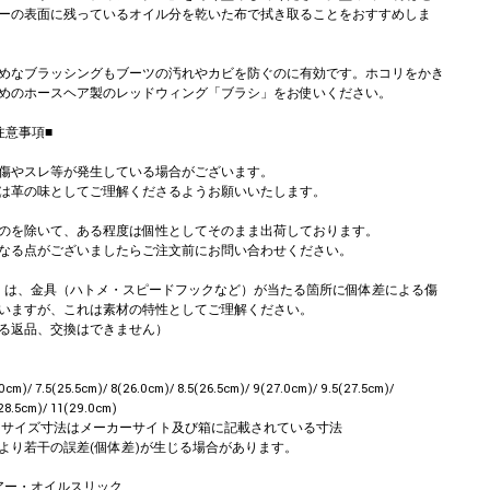
ーの表面に残っているオイル分を乾いた布で拭き取ることをおすすめしま
めなブラッシングもブーツの汚れやカビを防ぐのに有効です。ホコリをかき
めのホースヘア製のレッドウィング「ブラシ」をお使いください。
注意事項■
傷やスレ等が発生している場合がございます。
は革の味としてご理解くださるようお願いいたします。
のを除いて、ある程度は個性としてそのまま出荷しております。
なる点がございましたらご注文前にお問い合わせください。
ー は、金具（ハトメ・スピードフックなど）が当たる箇所に個体差による傷
いますが、これは素材の特性としてご理解ください。
る返品、交換はできません）
.0cm)/ 7.5(25.5cm)/ 8(26.0cm)/ 8.5(26.5cm)/ 9(27.0cm)/ 9.5(27.5cm)/
28.5cm)/ 11(29.0cm)
m ※サイズ寸法はメーカーサイト及び箱に記載されている寸法
より若干の誤差(個体差)が生じる場合があります。
イアー・オイルスリック