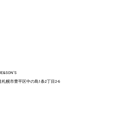
UE&SON'S
道札幌市豊平区中の島1条2丁目2-6