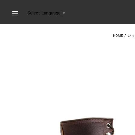
Select Language
▼
HOME
/
レッド