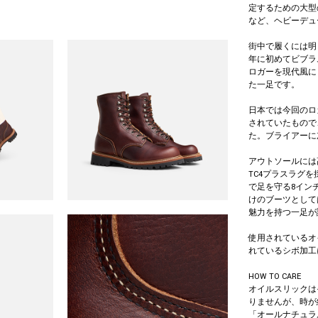
定するための大型
など、ヘビーデュ
街中で履くには明
年に初めてビブラ
ロガーを現代風に
た一足です。
日本では今回のロ
されていたもので
た。ブライアーに
アウトソールには
TC4プラスラグ
で足を守る8イン
けのブーツとして
魅力を持つ一足が
使用されているオ
れているシボ加工
HOW TO CARE
オイルスリックは
りませんが、時が
「オールナチュラ