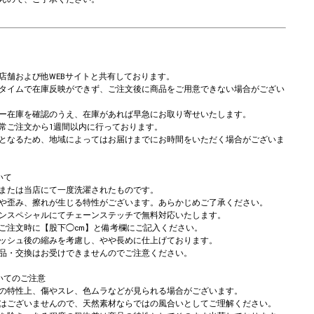
店舗および他WEBサイトと共有しております。
タイムで在庫反映ができず、ご注文後に商品をご用意できない場合がござい
ー在庫を確認のうえ、在庫があれば早急にお取り寄せいたします。
常ご注文から1週間以内に行っております。
となるため、地域によってはお届けまでにお時間をいただく場合がございま
いて
または当店にて一度洗濯されたものです。
や歪み、擦れが生じる特性がございます。あらかじめご了承ください。
ンスペシャルにてチェーンステッチで無料対応いたします。
注文時に【股下◯cm】と備考欄にご記入ください。
ッシュ後の縮みを考慮し、やや長めに仕上げております。
品・交換はお受けできませんのでご注意ください。
いてのご注意
の特性上、傷やスレ、色ムラなどが見られる場合がございます。
はございませんので、天然素材ならではの風合いとしてご理解ください。