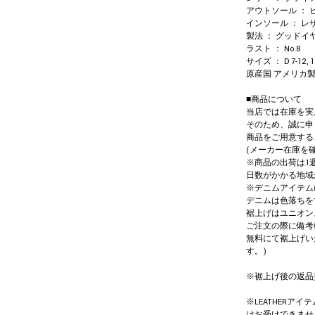
アウトソール ： 
インソール ： レ
製法 ： グッド
ラスト ： No.8
サイズ ： D 7-12, 1
原産国 アメリカ
■商品について
当店では在庫を実
そのため、誠に申
商品をご用意する
(メーカー在庫を
※商品の出荷は1
日数がかかる地域
※デニムアイテム
デニムは色落ちを
裾上げはユニオン
ご注文の際に備考
無料にて裾上げい
す。)
※裾上げ後の返品
※LEATHER
はお受けできませ