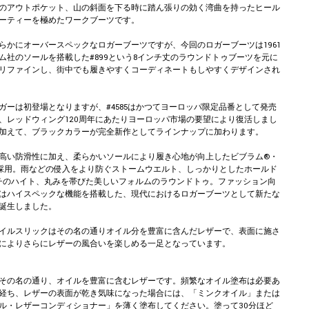
のアウトポケット、山の斜面を下る時に踏ん張りの効く湾曲を持ったヒール
ーティーを極めたワークブーツです。
らかにオーバースペックなロガーブーツですが、今回のロガーブーツは1961
ム社のソールを搭載した#899という8インチ丈のラウンドトゥブーツを元に
リファインし、街中でも履きやすくコーディネートもしやすくデザインされ
ガーは初登場となりますが、#4585はかつてヨーロッパ限定品番として発売
、レッドウィング120周年にあたりヨーロッパ市場の要望により復活しまし
加えて、ブラックカラーが完全新作としてラインナップに加わります。
高い防滑性に加え、柔らかいソールにより履き心地が向上したビブラム®・
を採用。雨などの侵入をより防ぐストームウエルト、しっかりとしたホールド
チのハイト、丸みを帯びた美しいフォルムのラウンドトゥ。ファッション向
はハイスペックな機能を搭載した、現代におけるロガーブーツとして新たな
誕生しました。
イルスリックはその名の通りオイル分を豊富に含んだレザーで、表面に施さ
によりさらにレザーの風合いを楽しめる一足となっています。
その名の通り、オイルを豊富に含むレザーです。頻繁なオイル塗布は必要あ
経ち、レザーの表面が乾き気味になった場合には、「ミンクオイル」または
ル・レザーコンディショナー」を薄く塗布してください。塗って30分ほど