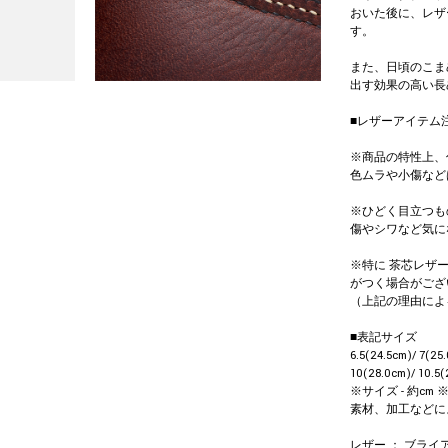
おいた後に、レザ
す。
また、日頃のこま
出す効果の高い長
■レザーアイテム
※商品の特性上、
色ムラや小傷など
※ひどく目立つも
傷やシワなど気に
※特に 茶芯レザ
がつく場合がござ
（上記の理由によ
■表記サイズ
6.5(24.5cm)/ 7(25
10(28.0cm)/ 10.5(
※サイズ - 約c
素材、加工などに
レザー ： ブラ