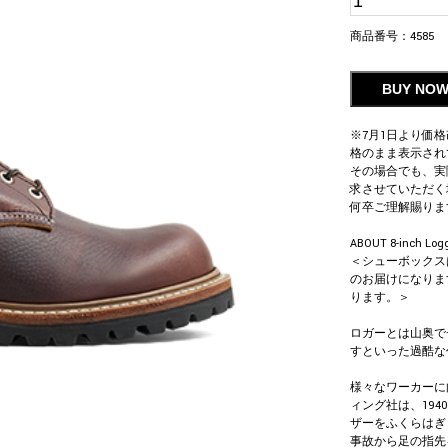
商品番号：
4585
BUY NO
※7月1日より価
格のまま表示され
その場合でも、実
求させていただく
何卒ご理解賜りま
ABOUT 8-inch Logg
＜シューボックス
のお届けになりま
ります。＞
ロガーとは山奥で
すといった過酷な
様々なワーカーに
ィング社は、19
ザーをふくらはぎ
事故から足の指先