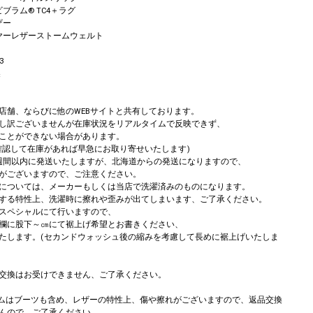
ビブラム® TC4＋ラグ
ザー
イヤーレザーストームウェルト
3
製
店舗、ならびに他のWEBサイトと共有しております。
し訳ございませんが在庫状況をリアルタイムで反映できず、
ことができない場合があります。
確認して在庫があれば早急にお取り寄せいたします)
週間以内に発送いたしますが、北海道からの発送になりますので、
がございますので、ご注意ください。
については、メーカーもしくは当店で洗濯済みのものになります。
する特性上、洗濯時に擦れや歪みが出てしまいます、ご了承ください。
スペシャルにて行いますので、
欄に股下～㎝にて裾上げ希望とお書きください、
たします。(セカンドウォッシュ後の縮みを考慮して長めに裾上げいたしま
交換はお受けできません、ご了承ください。
アイテムはブーツも含め、レザーの特性上、傷や擦れがございますので、返品交換
んので、ご了承ください。