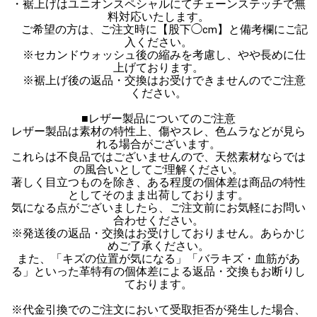
・裾上げはユニオンスペシャルにてチェーンステッチで無
料対応いたします。
ご希望の方は、ご注文時に【股下◯cm】と備考欄にご記
入ください。
※セカンドウォッシュ後の縮みを考慮し、やや長めに仕
上げております。
※裾上げ後の返品・交換はお受けできませんのでご注意
ください。
■レザー製品についてのご注意
レザー製品は素材の特性上、傷やスレ、色ムラなどが見ら
れる場合がございます。
これらは不良品ではございませんので、天然素材ならでは
の風合いとしてご理解ください。
著しく目立つものを除き、ある程度の個体差は商品の特性
としてそのまま出荷しております。
気になる点がございましたら、ご注文前にお気軽にお問い
合わせください。
※発送後の返品・交換はお受けしておりません。あらかじ
めご了承ください。
また、「キズの位置が気になる」「バラキズ・血筋があ
る」といった革特有の個体差による返品・交換もお断りし
ております。
※代金引換でのご注文において受取拒否が発生した場合、