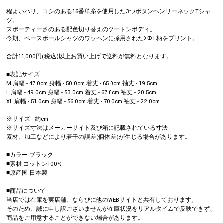
程よいハリ、コシのある16番単糸を使用した3つボタンヘンリーネックTシャ
ツ。
スポーティーさのある配色切り替えのツートンボディ。
今期、ベースボールシャツのワッペンに採用されたΣΦΕ柄をプリント。
合計11,000円(税込)以上お買い上げで送料が無料となります。
■表記サイズ
M 肩幅 - 47.0cm 身幅 - 50.0cm 着丈 - 65.0cm 袖丈 - 19.5cm
L 肩幅 - 49.0cm 身幅 - 53.0cm 着丈 - 67.0cm 袖丈 - 20.5cm
XL 肩幅 - 51.0cm 身幅 - 56.0cm 着丈 - 70.0cm 袖丈 - 22.0cm
※サイズ - 約cm
※サイズ寸法はメーカーサイト及び箱に記載されている寸法
素材、加工などにより若干の誤差(個体差)が生じる場合があります。
■カラー ブラック
■素材 コットン100%
■原産国 日本製
■商品について
当店では在庫を実店舗、ならびに他のWEBサイトと共有しております。
そのため、誠に申し訳ございませんが在庫状況をリアルタイムで反映できず、
商品をご用意することができない場合があります。