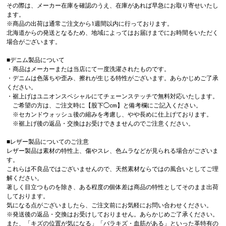
その際は、メーカー在庫を確認のうえ、在庫があれば早急にお取り寄せいたし
ます。
※商品の出荷は通常ご注文から1週間以内に行っております。
北海道からの発送となるため、地域によってはお届けまでにお時間をいただく
場合がございます。
■デニム製品について
・商品はメーカーまたは当店にて一度洗濯されたものです。
・デニムは色落ちや歪み、擦れが生じる特性がございます。あらかじめご了承
ください。
・裾上げはユニオンスペシャルにてチェーンステッチで無料対応いたします。
ご希望の方は、ご注文時に【股下◯cm】と備考欄にご記入ください。
※セカンドウォッシュ後の縮みを考慮し、やや長めに仕上げております。
※裾上げ後の返品・交換はお受けできませんのでご注意ください。
■レザー製品についてのご注意
レザー製品は素材の特性上、傷やスレ、色ムラなどが見られる場合がございま
す。
これらは不良品ではございませんので、天然素材ならではの風合いとしてご理
解ください。
著しく目立つものを除き、ある程度の個体差は商品の特性としてそのまま出荷
しております。
気になる点がございましたら、ご注文前にお気軽にお問い合わせください。
※発送後の返品・交換はお受けしておりません。あらかじめご了承ください。
また、「キズの位置が気になる」「バラキズ・血筋がある」といった革特有の