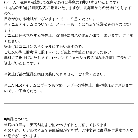
(メーカー在庫を確認して在庫があれば早急にお取り寄せいたします)
※商品の出荷は1週間以内に発送いたしますが、北海道からの発送になります
ので、
日数がかかる地域がございますので、ご注意ください。
※デニムアイテムについては、メーカーもしくは当店で洗濯済みのものになり
ます。
デニムは色落ちをする特性上、洗濯時に擦れや歪みが出てしまいます、ご了承
ください。
裾上げはユニオンスペシャルにて行いますので、
ご注文の際に備考欄に股下～㎝にて裾上げ希望とお書きください、
無料にて裾上げいたします。(セカンドウォッシュ後の縮みを考慮して長めに
裾上げいたします。)
※裾上げ後の返品交換はお受けできません、ご了承ください。
※LEATHERアイテムはブーツも含め、レザーの特性上、傷や擦れがございます
ので、ご了承ください。
■商品について
当店の在庫は、実店舗および他WEBサイトと共有しております。
そのため、リアルタイムで在庫反映ができず、ご注文後に商品をご用意できな
い場合がございます。