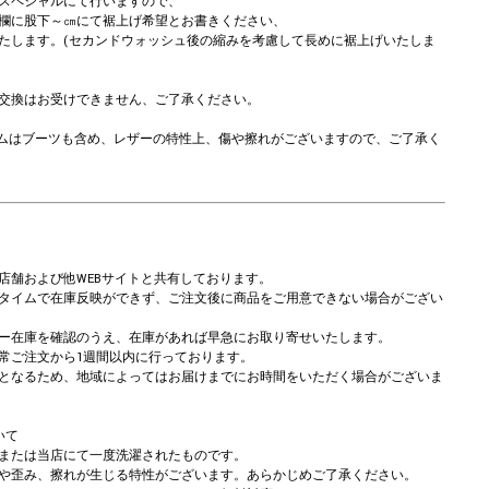
スペシャルにて行いますので、
欄に股下～㎝にて裾上げ希望とお書きください、
たします。(セカンドウォッシュ後の縮みを考慮して長めに裾上げいたしま
交換はお受けできません、ご了承ください。
アイテムはブーツも含め、レザーの特性上、傷や擦れがございますので、ご了承く
店舗および他WEBサイトと共有しております。
タイムで在庫反映ができず、ご注文後に商品をご用意できない場合がござい
ー在庫を確認のうえ、在庫があれば早急にお取り寄せいたします。
常ご注文から1週間以内に行っております。
となるため、地域によってはお届けまでにお時間をいただく場合がございま
いて
または当店にて一度洗濯されたものです。
や歪み、擦れが生じる特性がございます。あらかじめご了承ください。