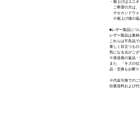
・裾上げはユニオ
ご希望の方は、ご
※セカンドウォ
※裾上げ後の返
■レザー製品につ
レザー製品は素材
これらは不良品で
著しく目立つもの
気になる点がござ
※発送後の返品・
また、「キズの位
品・交換もお断り
※代金引換でのご
往復送料および代