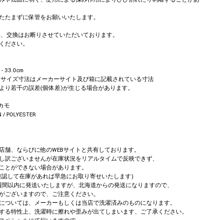
たたまずに保管をお願いいたします。
返品、交換はお断りさせていただいております。
ください。
 - 33.0cm
m ※サイズ寸法はメーカーサイト及び箱に記載されている寸法
より若干の誤差(個体差)が生じる場合があります。
カモ
 / POLYESTER
店舗、ならびに他のWEBサイトと共有しております。
し訳ございませんが在庫状況をリアルタイムで反映できず、
ことができない場合があります。
確認して在庫があれば早急にお取り寄せいたします)
週間以内に発送いたしますが、北海道からの発送になりますので、
がございますので、ご注意ください。
については、メーカーもしくは当店で洗濯済みのものになります。
する特性上、洗濯時に擦れや歪みが出てしまいます、ご了承ください。