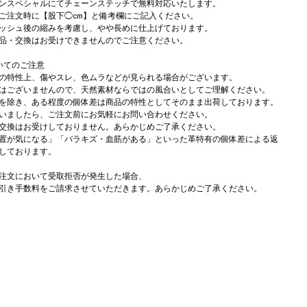
ンスペシャルにてチェーンステッチで無料対応いたします。
注文時に【股下◯cm】と備考欄にご記入ください。
ッシュ後の縮みを考慮し、やや長めに仕上げております。
品・交換はお受けできませんのでご注意ください。
いてのご注意
の特性上、傷やスレ、色ムラなどが見られる場合がございます。
はございませんので、天然素材ならではの風合いとしてご理解ください。
を除き、ある程度の個体差は商品の特性としてそのまま出荷しております。
いましたら、ご注文前にお気軽にお問い合わせください。
交換はお受けしておりません。あらかじめご了承ください。
置が気になる」「バラキズ・血筋がある」といった革特有の個体差による返
しております。
注文において受取拒否が発生した場合、
引き手数料をご請求させていただきます。あらかじめご了承ください。