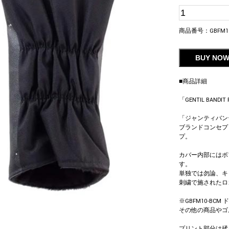
商品番号：
GBFM1
BUY NO
■商品詳細
「GENTIL BANDI
「ジャンティバン
ブランドコンセプ
プ。
カバー内部にはボ
す。
単独では勿論、キ
刺繍で施されたロ
※GBFM10-BCM
その他の商品やゴ
プリント部分は揉