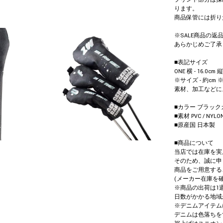
ります。
商品保管には折り
※SALE商品の
あらかじめご了承
■表記サイズ
ONE 横 - 16.0cm 縦
※サイズ - 約c
素材、加工などに
■カラー ブラック
■素材 PVC / NYLON
■原産国 日本製
■商品について
当店では在庫を実
そのため、誠に申
商品をご用意する
(メーカー在庫を
※商品の出荷は1
日数がかかる地域
※デニムアイテム
デニムは色落ちを