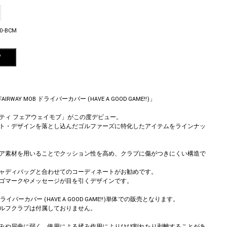
0-BCM
W
T FAIRWAY MOB ドライバーカバー (HAVE A GOOD GAME!!)」
ティ フェアウェイモブ」がこの度デビュー。
ト・デザインを落とし込んだゴルファーズに特化したアイテムをラインナッ
ア素材を用いることでクッション性を高め、クラブに傷がつきにくい構造で
ャディバッグと合わせてのコーディネートがお勧めです。
ゴマークやメッセージが目を引くデザインです。
 ドライバーカバー (HAVE A GOOD GAME!!)単体での販売となります。
ルフクラブは付属しておりません。
みや屈曲に弱く、使用による揉み作用によりひび割れたり剥離することがあ