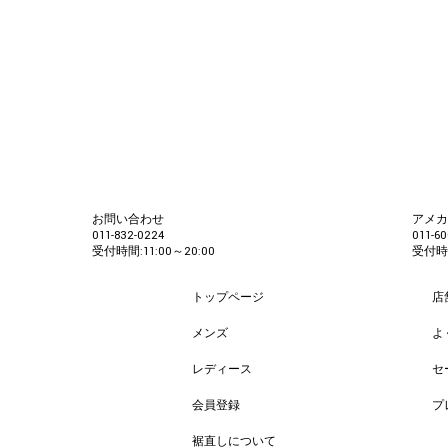
お問い合わせ
アメ
011-832-0224
011-60
受付時間:11:00～20:00
受付時間
トップページ
店
メンズ
よ
レディース
セ
会員登録
プ
裾直しについて