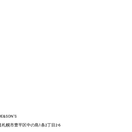
UE&SON'S
道札幌市豊平区中の島1条2丁目2-6